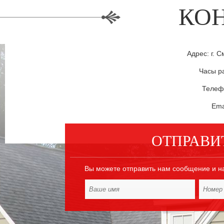
КО
Адрес: г. С
Часы ра
Телефо
Ema
ОТПРАВИ
Вы можете отправить нам сообщение и н