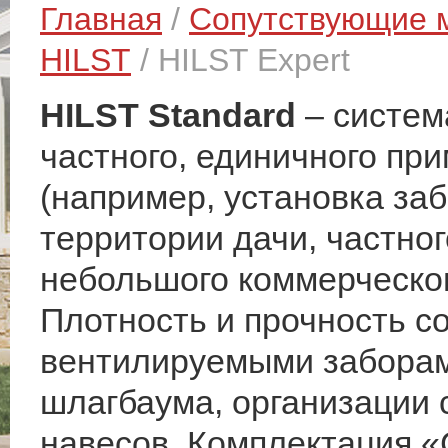
Главная
/
Сопутствующие 
HILST
/ HILST Expert
HILST Standard
– систем
частного, единичного пр
(например, установка заб
территории дачи, частног
небольшого коммерческог
Плотность и прочность с
вентилируемыми заборам
шлагбаума, организации с
навесов. Комплектация «