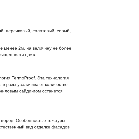
й, персиковый, салатовый, серый,
е менее 2м. на величину не более
сыщенности цвета.
огия TermoProof. Эта технология
 в разы увеличивают количество
иниловым сайдингом останется
 пород. Особенностью текстуры
естественный вид отделке фасадов