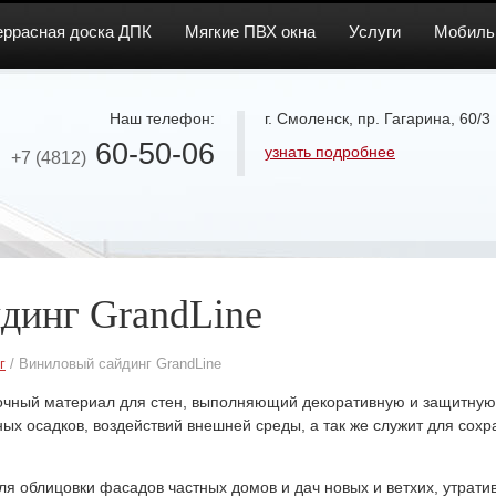
еррасная доска ДПК
Мягкие ПВХ окна
Услуги
Мобиль
Наш телефон:
г. Смоленск, пр. Гагарина, 60/3
60-50-06
узнать подробнее
+7 (4812)
динг GrandLine
г
/ Виниловый сайдинг GrandLine
очный материал для стен, выполняющий декоративную и защитну
х осадков, воздействий внешней среды, а так же служит для сохр
ля облицовки фасадов частных домов и дач новых и ветхих, утрат