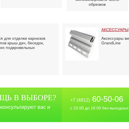
обрезков
АКСЕССУАРЫ
я для отделки карнизов
Аксессуары ви
пов крыш дач, беседок,
GrandLine
гих подкровельных
Ь В ВЫБОРЕ?
60-50-06
+7 (4812)
консультируют вас и
с 10.00 до 18.00 без выходных