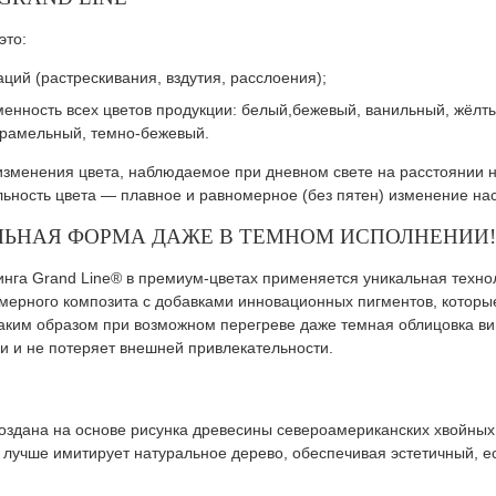
это:
ций (растрескивания, вздутия, расслоения);
менность всех цветов продукции: белый,бежевый, ванильный, жёлты
арамельный, темно-бежевый.
изменения цвета, наблюдаемое при дневном свете на расстоянии н
льность цвета — плавное и равномерное (без пятен) изменение на
ЛЬНАЯ ФОРМА ДАЖЕ В ТЕМНОМ ИСПОЛНЕНИИ!
инга Grand Line® в премиум-цветах применяется уникальная технол
ерного композита с добавками инновационных пигментов, которые
Таким образом при возможном перегреве даже темная облицовка в
и и не потеряет внешней привлекательности.
создана на основе рисунка древесины североамериканских хвойных
ё лучше имитирует натуральное дерево, обеспечивая эстетичный, 