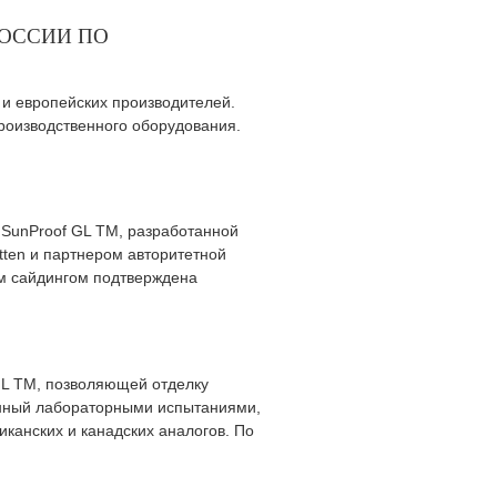
РОССИИ ПО
 и европейских производителей.
роизводственного оборудования.
SunProof GL TM, разработанной
ten и партнером авторитетной
вым сайдингом подтверждена
GL TM, позволяющей отделку
денный лабораторными испытаниями,
иканских и канадских аналогов. По