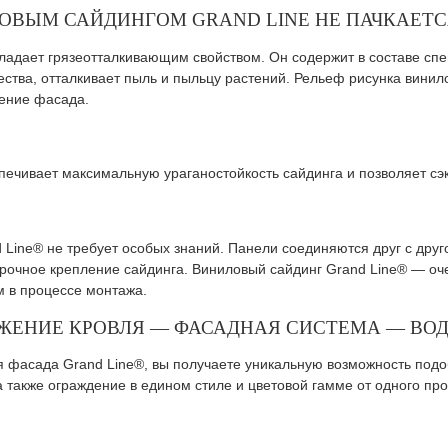
ВЫМ САЙДИНГОМ GRAND LINE НЕ ПАЧКАЕТС
ладает грязеотталкивающим свойством. Он содержит в составе спе
ества, отталкивает пыль и пыльцу растений. Рельеф рисунка винил
нение фасада.
печивает максимальную ураганостойкость сайдинга и позволяет сэ
 Line® не требует особых знаний. Панели соединяются друг с дру
прочное крепление сайдинга. Виниловый сайдинг Grand Line® — оче
м в процессе монтажа.
ЕНИЕ КРОВЛЯ — ФАСАДНАЯ СИСТЕМА — ВОД
 фасада Grand Line®, вы получаете уникальную возможность подо
 также ограждение в едином стиле и цветовой гамме от одного пр