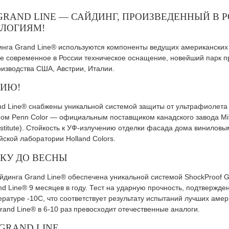
RAND LINE — САЙДИНГ, ПРОИЗВЕДЕННЫЙ В 
ЛОГИЯМ!
инга Grand Line® используются компоненты ведущих американских
ое современное в России техническое оснащение, новейший парк п
изводства США, Австрии, Италии.
НИЮ!
d Line® снабжены уникальной системой защиты от ультрафиолета 
ом Penn Color — официальным поставщиком канадского завода Mit
 Institute). Стойкость к УФ-излучению отделки фасада дома винило
ской лаборатории Holland Colors.
КУ ДО ВЕСНЫ
йдинга Grand Line® обеспечена уникальной системой ShockProof 
d Line® 9 месяцев в году. Тест на ударную прочность, подтверж
ературе -10С, что соответствует результату испытаний лучших амер
rand Line® в 6-10 раз превосходит отечественные аналоги.
GRAND LINE