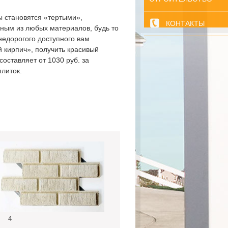
ы становятся «тертыми»,
КОНТАКТЫ
нным из любых материалов, будь то
 недорогого доступного вам
й кирпич», получить красивый
оставляет от 1030 руб. за
плиток.
4