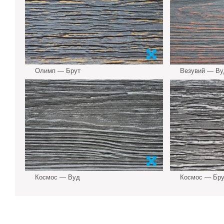
Олимп — Брут
Везувий — В
Космос — Вуд
Космос — Бр