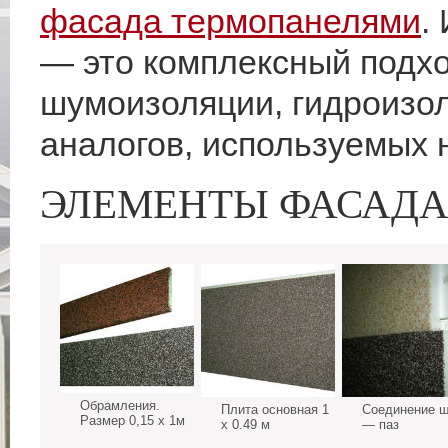
фасада термопанелями
.
— это комплексный подхо
шумоизоляции, гидроизол
аналогов, используемых
ЭЛЕМЕНТЫ ФАСАД
Обрамления.
Плита основная 1
Соединение 
Размер 0,15 х 1м
х 0.49 м
— паз