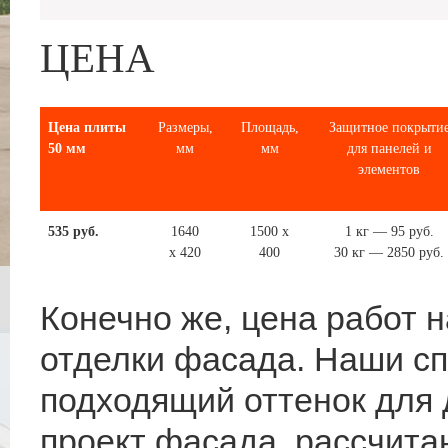
ЦЕНА
Цена плиты
Размеры,
Площадь,
Защитное покрыти
50 мм
мм
мм
для панелей и
элементов
535 руб.
1640
1500 х
1 кг — 95 руб.
х 420
400
30 кг — 2850 руб.
Конечно же, цена работ 
отделки фасада. Наши с
подходящий оттенок для 
проект фасада, рассчита