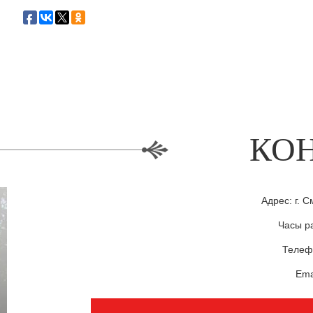
КО
Адрес: г. С
Часы ра
Телефо
Ema