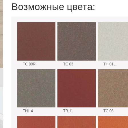
Возможные цвета:
TC 00R
TC 03
TH 01L
THL 4
TR 11
TC 06