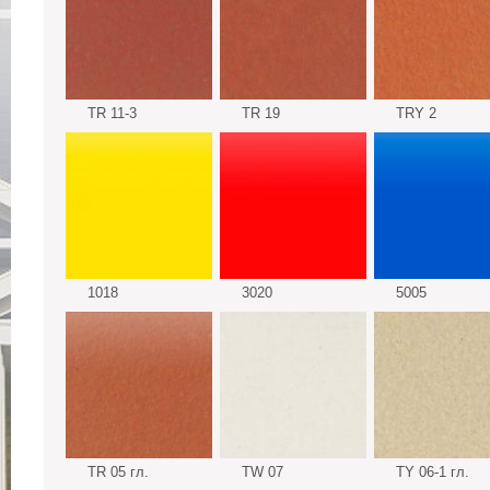
TR 11-3
TR 19
TRY 2
1018
3020
5005
TR 05 гл.
TW 07
TY 06-1 гл.